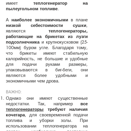
имеет
теплогенератор на
пылеугольном топливе
.
А
наиболее экономичными
в плане
низкой себестоимости сушки
,
являются
теплогенераторы,
работающие на брикетах из лузги
подсолнечника
и крупнокусковом (25-
100мм) буром угле. Благодаря тому,
что брикеты имеют стабильную
калорийность, не большие и удобные
для подачи руками размеры,
упаковываются в биг-беги, они
являются более удобными и
экономичными чем дрова.
ВАЖНО:
Однако они имеют существенные
недостатки. Так, например
все
теплогенераторы
требуют наличия
кочегара
, для своевременной подачи
топлива и уборки золы. При
использовании теплогенератора на