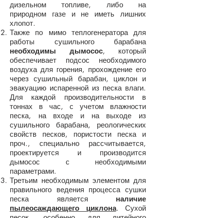
дизельном топливе, либо на
природном газе и не иметь лишних
хлопот.
Также по мимо теплогенератора для
работы сушильного барабана
необходимы дымосос
, который
обеспечивает подсос необходимого
воздуха для горения, прохождение его
через сушильный барабан, циклон и
эвакуацию испаренной из песка влаги.
Для каждой производительности в
тоннах в час, с учетом влажности
песка, на входе и на выходе из
сушильного барабана, реологических
свойств песков, пористости песка и
проч., специально рассчитывается,
проектируется и производится
дымосос с необходимыми
параметрами.
Третьим необходимым элементом для
правильного ведения процесса сушки
песка является
наличие
пылеосаждающего циклона
. Сухой
песок, особенно для литейного