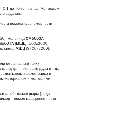
т 0,1 до 10 тонн в час. Мы можем
ого задания.
нкости помола, равномерности
60), мельница
СМ6003А
М6001А
(
МШЦ
1500х3000),
мельница
МШЦ
(2100х2200),
или смешивания) таких
ные руды, никелевые руды и т.д.,
ещества, керамическое сырье и
емым материалом и мелющими
ли алюбитовые) шары (когда
ример – помол кварцевого песка