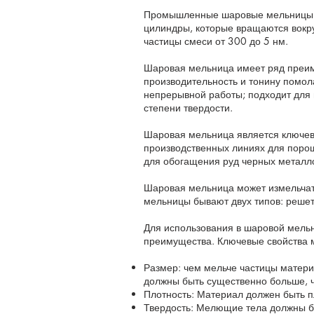
Промышленные шаровые мельницы мо
цилиндры, которые вращаются вокру
частицы смеси от 300 до 5 нм.
Шаровая мельница имеет ряд преим
производительность и тонину помола
непрерывной работы; подходит для
степени твердости.
Шаровая мельница является ключев
производственных линиях для порошк
для обогащения руд черных металло
Шаровая мельница может измельчать
мельницы бывают двух типов: решетч
Для использования в шаровой мельн
преимущества. Ключевые свойства ме
Размер: чем мельче частицы матери
должны быть существенно больше, 
Плотность: Материал должен быть 
Твердость: Мелющие тела должны бы