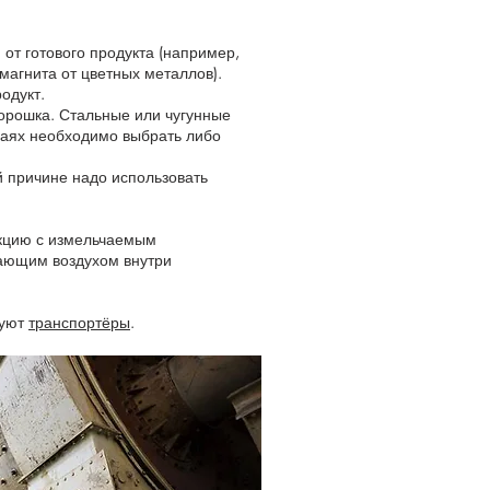
от готового продукта (например,
магнита от цветных металлов).
одукт.
орошка. Стальные или чугунные
учаях необходимо выбрать либо
й причине надо использовать
акцию с измельчаемым
жающим воздухом внутри
зуют
транспортёры
.