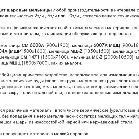
дит шаровые мельницы
любой производительности в интервале о
одительностью 2т/ч., 6т/ч или 10т/ч., согласно вашего техническ
ит от физико-механических свойств измельчаемого материала, то
лами и материалом, квалификации обслуживающего персонала.
к мельница
СМ 6008А
(900х1900), мельница
6007А МШЦ
(900х18
04А
(
МШР
1500х1600), мельница
МШ-2
(1350х1500), мельница
С
 мельница
СМ 1471
(1500х7100), мельница
МС-2
(2000х10500), 
ница
МШЦ
(1800x7000), как их аналоги.
обой цилиндрическое устройство, используемое для измельчения (
 металлические руды (железная руда, марганцевая руда, золотонос
, доломит, известняк, мел, мергель, глина, мрамор), химические в
ся вокруг горизонтальной оси, частично заполненные измельча
ся различные материалы, в том числе керамические (уралитовые и
без попадания в него металлических остатков мелющих тел – нап
мешки и шары из износостойкой черной или нержавеющей стали.
я превращает материал в мелкий порошок.