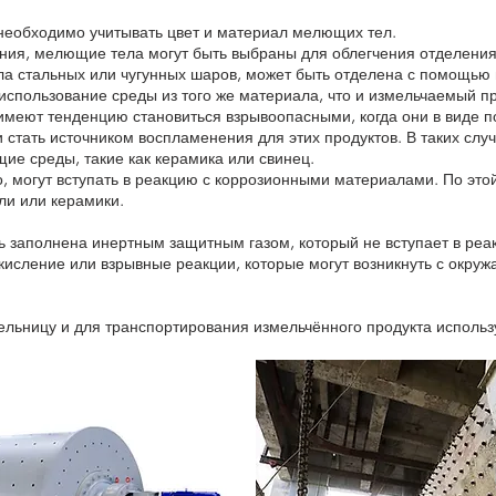
, необходимо учитывать цвет и материал мелющих тел.
ения, мелющие тела могут быть выбраны для облегчения отделения 
ла стальных или чугунных шаров, может быть отделена с помощью 
использование среды из того же материала, что и измельчаемый пр
меют тенденцию становиться взрывоопасными, когда они в виде п
 стать источником воспламенения для этих продуктов. В таких сл
ие среды, такие как керамика или свинец.
, могут вступать в реакцию с коррозионными материалами. По это
и или керамики.
ь заполнена инертным защитным газом, который не вступает в ре
кисление или взрывные реакции, которые могут возникнуть с окру
 мельницу и для транспортирования измельчённого продукта исполь