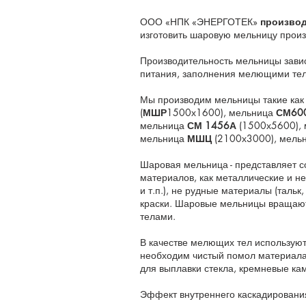
ООО «НПК «ЭНЕРГОТЕК»
произво
изготовить шаровую мельницу произв
Производительность мельницы завис
питания, заполнения мелющими те
Мы производим мельницы такие ка
(
МШР
1500х1600), мельница
СМ60
мельница
СМ 1456А
(1500х5600),
мельница
МШЦ
(2100х3000), мель
Шаровая мельница - представляет с
материалов, как металлические и не
и т.п.), не рудные материалы (тальк
краски. Шаровые мельницы вращают
телами.
В качестве мелющих тел используют
необходим чистый помол материала 
для выплавки стекла, кремневые ка
Эффект внутреннего каскадировани