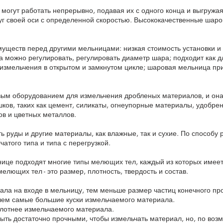
гут работать непрерывно, подавая их с одного конца и выгружая
г своей оси с определенной скоростью. Высококачественные шаро
уществ перед другими мельницами: низкая стоимость установки и
 можно регулировать, регулировать диаметр шара; подходит как дл
 измельчения в открытом и замкнутом цикле; шаровая мельница п
ым оборудованием для измельчения дробленых материалов, и она
ов, таких как цемент, силикаты, огнеупорные материалы, удобрения
в и цветных металлов.
 руды и другие материалы, как влажные, так и сухие. По способу
атого типа и типа с перегрузкой.
ице подходят многие типы мелющих тел, каждый из которых имеет
лющих тел - это размер, плотность, твердость и состав.
ала на входе в мельницу, тем меньше размер частиц конечного пр
чем самые большие куски измельчаемого материала.
плотнее измельчаемого материала.
ть достаточно прочными, чтобы измельчать материал, но, по возм