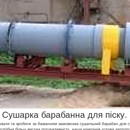
Сушарка барабанна для піску.
вати та зробити за бажанням замовника сушильний барабан для суш
потрібна більш висока продуктивність, наша компанія готова запро