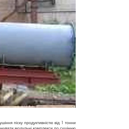
іння піску продуктивністю від 1 тонни
понувати модульні комплекси по сушінню