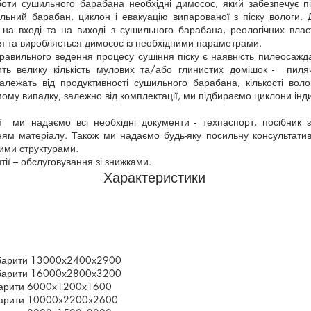
ти сушильного барабана необхідні димосос, який забезпечує пі
льний барабан, циклон і евакуацію випарованої з піску вологи. 
 на вході та на виході з сушильного барабана, реологічних властив
ся та виробляється димосос із необхідними параметрами.
авильного ведення процесу сушіння піску є наявність пилеосажд
ть велику кількість мулових та/або глинистих домішок - пиля
лежать від продуктивності сушильного барабана, кількості воло
ому випадку, залежно від комплектації, ми підбираємо циклони інд
 ми надаємо всі необхідні документи - техпаспорт, посібник з
ням матеріалу. Також ми надаємо будь-яку посильну консультат
ними структурами.
нтії – обслуговування зі знижками.
Характеристики
габарити 13000х2400х2900
габарити 16000х2800х3200
абарити 6000х1200х1600
абарити 10000х2200х2600