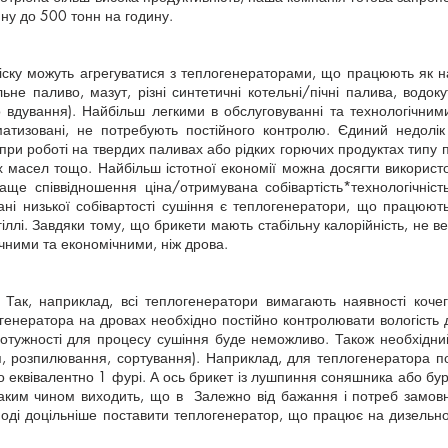
ину до 500 тонн на годину.
ску можуть агрегуватися з теплогенераторами, що працюють як на
ьне паливо, мазут, різні синтетичні котельні/пічні палива, водоку
ого вдування). Найбільш легкими в обслуговуванні та технологічн
атизовані, не потребують постійного контролю. Єдиний недолік 
 при роботі на твердих паливах або рідких горючих продуктах типу п
х масел тощо. Найбільш істотної економії можна досягти викори
аще співвідношення ціна/отримувана собівартість*технологічніс
ані низької собівартості сушіння є теплогенератори, що працюю
ллі. Завдяки тому, що брикети мають стабільну калорійність, не вел
ручними та економічними, ніж дрова.
Так, наприклад, всі теплогенератори вимагають наявності кочег
генератора на дровах необхідно постійно контролювати вологість 
потужності для процесу сушіння буде неможливо. Також необхідни
я, розпилювання, сортування). Наприклад, для теплогенератора по
о еквівалентно 1 фурі. А ось брикет із лушпиння соняшника або бур
Таким чином виходить, що в Залежно від бажання і потреб замов
ноді доцільніше поставити теплогенератор, що працює на дизельно