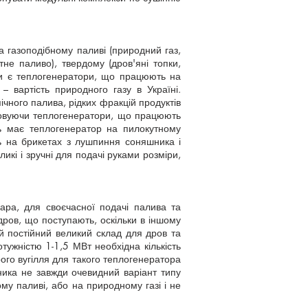
 газоподібному паливі (природний газ,
тне паливо), твердому (дров'яні топки,
ими є теплогенератори, що працюють на
– вартість природного газу в Україні.
ічного палива, рідких фракцій продуктів
стовуючи теплогенератори, що працюють
ть має теплогенератор на пилокутному
ть на брикетах з лушпиння соняшника і
икі і зручні для подачі руками розміри,
ара, для своєчасної подачі палива та
дров, що поступають, оскільки в іншому
й постійний великий склад для дров та
тужністю 1-1,5 МВт необхідна кількість
ого вугілля для такого теплогенератора
ника не завжди очевидний варіант типу
му паливі, або на природному газі і не