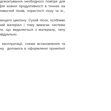
дсмоктування необхідного повітря для
Для кожної продуктивності в тоннах на
остей пісків, пористості піску та ін.,
ающего циклону. Сухий пісок, особливо
чий матеріал і тому вимагає системи
ги, що видаляється з матеріалу, типу
ивідуально.
 експлуатації, схеми встановлення та
ивну допомога в оформленні проектної