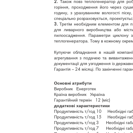
2.
Також повз теплогенератор для робо
горіння, проходження його через суши
годину, з урахуванням вологості піску,
спеціально розраховується, проектуєть
3.
Третім необхідним елементом для пр
для ливарного виробництва або місти
пилоосадження. Параметри циклону за
теплогенератора. Тому в кожному окрем
Купуючи обладнання в нашій компанії
агрегування з подачею та вивантажен
документації для узгодження із держав
Гарантія – 24 місяці. По закінченні гара
Основні атрибути
Виробник Енерготек
Країна виробник Україна
Гарантійний термін 12 (міс)
додаткові характеристики
Продуктивність т/год 10 Необхідні 
Продуктивність т/год 15 Необхідні 
Продуктивність т/год 3 Необхідні г
Продуктивність т/год 7 Необхідні г