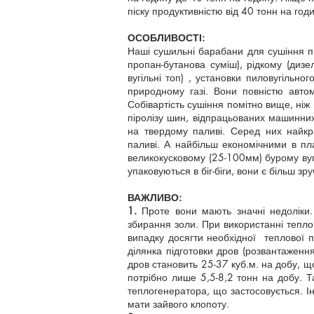
піску продуктивністю від 40 тонн на год
ОСОБЛИВОСТІ:
Наші сушильні барабани для сушіння пі
пропан-бутанова суміш), рідкому (дизел
вугільні топ) , установки пиловугільн
природному газі. Вони повністю автом
Собівартість сушіння помітно вище, ніж
піролізу шин, відпрацьованих машинни
на твердому паливі. Серед них найкр
паливі. А найбільш економічними в пл
великокусковому (25-100мм) бурому вугі
упаковуються в біг-біги, вони є більш з
ВАЖЛИВО:
1.
Проте вони мають значні недоліки. 
збирання золи. При використанні тепло
випадку досягти необхідної теплової 
ділянка підготовки дров (розвантаженн
дров становить 25-37 куб.м. на добу, щ
потрібно лише 5,5-8,2 тонн на добу. 
теплогенератора, що застосовується. І
мати зайвого клопоту.