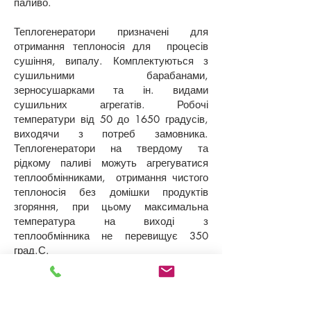
паливо.
Теплогенератори призначені для
отримання теплоносія для процесів
сушіння, випалу. Комплектуються з
сушильними барабанами,
зерносушарками та ін. видами
сушильних агрегатів. Робочі
температури від 50 до 1650 градусів,
виходячи з потреб замовника.
Теплогенератори на твердому та
рідкому паливі можуть агрегуватися
теплообмінниками, отримання чистого
теплоносія без домішки продуктів
згоряння, при цьому максимальна
температура на виході з
теплообмінника не перевищує 350
град.С.
Проводимо модернізацію та заміну
теплогенераторів на природному газі
або дизельному паливі на
твердопаливні теплогенератори.