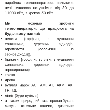
виробляє теплогенератори, пальники,
печі тепловою потужністю від 50 до
11000 кВт, з кроком 50 кВт.
Ми можемо зробити
теплогенератори, що працюють на
будь-якому паливі:
пелети (торф'яні, з лушпиння
соняшника, деревних відходів,
агропелети (солом'яні, із
зерновідходів));
брикети (торф'яні, вугільні, з лушпиння
соняшника, деревних відходів,
агросировини);
тріска
дрова
вугілля марок АС, АМ, АТ, АКМ, АК,
ГР, ГД, Г, Т
лігніт (буре вугілля)
а також природний газ, пропан-бутан,
мазут, котельне паливо, дизельне