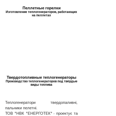
Пеллетные горелки
Изготовление теплогенераторов, работающих
на пеллетах
Твердотопливные теплогенераторы
Производство теплогенераторов под твёрдые
виды топлива
Теплогенератори твердопаливні,
пальники пелетні.
ТОВ "НВК "ЕНЕРГОТЕК" - проектує та