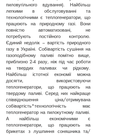
пиловугільного вдування). Найбільш
легкими в обслуговуванні та
технологічними є теплогенератори, що
працюють на природному газі. Вони
повністю автоматизовані, не
потребують постійного контролю.
Єдиний недолік – вартість природного
газу в Україні. Собівартість сушіння на
газоподібному паливі помітно вище,
приблизно 2-4 разу, ніж під час роботи
на твердих паливах чи рідкому.
Найбільш істотної економії можна
досягти, використовуючи
теплогенератори, що працюють на
твердому паливі. Серед них найкраще
співвідношення ціна/отримувана
собівартість*технологічність має
теплогенератор на пилокутному паливі.
А найбільш економічними є
теплогенератори, що працюють на
брикетах з лушпиння соняшника та/