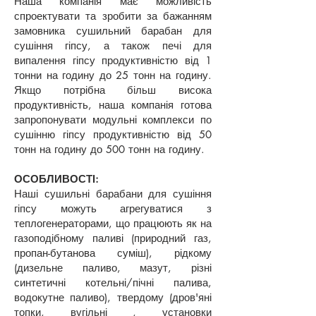
Наша компанія має можливість
спроектувати та зробити за бажанням
замовника сушильний барабан для
сушіння гіпсу, а також печі для
випалення гіпсу продуктивністю від 1
тонни на годину до 25 тонн на годину.
Якщо потрібна більш висока
продуктивність, наша компанія готова
запропонувати модульні комплекси по
сушінню гіпсу продуктивністю від 50
тонн на годину до 500 тонн на годину.
ОСОБЛИВОСТІ:
Наші сушильні барабани для сушіння
гіпсу можуть агрегуватися з
теплогенераторами, що працюють як на
газоподібному паливі (природний газ,
пропан-бутанова суміш), рідкому
(дизельне паливо, мазут, різні
синтетичні котельні/пічні палива,
водокутне паливо), твердому (дров'яні
топки, вугільні , установки