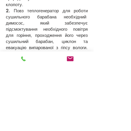
клопоту.
2.
Повз теплогенератор для роботи
сушильного барабана необхідний
димосос, який забезпечує
підсмоктування необхідного повітря
для горіння, проходження його через
сушильний барабан, циклон та
евакуацію випарованої з гіпсу вологи.
Для кожної продуктивності в тоннах на
годину, з урахуванням вологості на
вході та на виході з сушильного
барабана, реологічних властивостей
гіпсу, пористості та ін., спеціально
розраховується, проектується та
виробляється димосос із необхідними
параметрами.
3.
Третім необхідним елементом для
правильного ведення процесу сушіння
гіпсу є наявність пилеосаждающего
циклону. Сухий гіпс сильний матеріал і
тому вимагає системи пилоосадження.