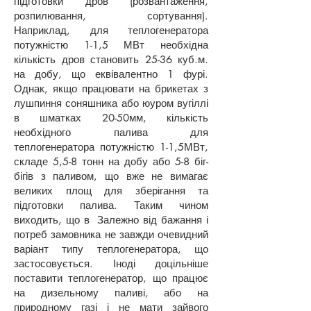
підготовки дров (розвантаження,
розпилювання, сортування).
Наприклад, для теплогенератора
потужністю 1-1,5 МВт необхідна
кількість дров становить 25-36 куб.м.
на добу, що еквівалентно 1 фурі.
Однак, якщо працювати на брикетах з
лушпиння соняшника або юуром вугіллі
в шматках 20-50мм, кількість
необхідного палива для
теплогенератора потужністю 1-1,5МВт,
складе 5,5-8 тонн на добу або 5-8 біг-
бігів з паливом, що вже не вимагає
великих площ для зберігання та
підготовки палива. Таким чином
виходить, що в Залежно від бажання і
потреб замовника не завжди очевидний
варіант типу теплогенератора, що
застосовується. Іноді доцільніше
поставити теплогенератор, що працює
на дизельному паливі, або на
природному газі і не мати зайвого