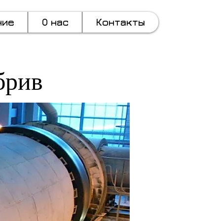
ние
О нас
Контакты
брив