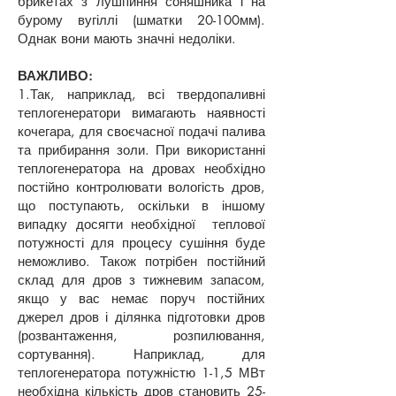
брикетах з лушпиння соняшника і на
бурому вугіллі (шматки 20-100мм).
Однак вони мають значні недоліки.
ВАЖЛИВО:
1.Так, наприклад, всі твердопаливні
теплогенератори вимагають наявності
кочегара, для своєчасної подачі палива
та прибирання золи. При використанні
теплогенератора на дровах необхідно
постійно контролювати вологість дров,
що поступають, оскільки в іншому
випадку досягти необхідної теплової
потужності для процесу сушіння буде
неможливо. Також потрібен постійний
склад для дров з тижневим запасом,
якщо у вас немає поруч постійних
джерел дров і ділянка підготовки дров
(розвантаження, розпилювання,
сортування). Наприклад, для
теплогенератора потужністю 1-1,5 МВт
необхідна кількість дров становить 25-