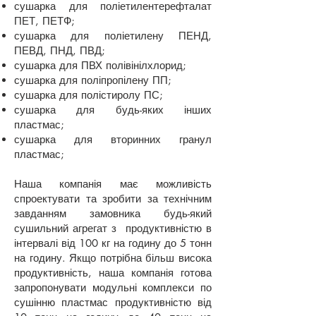
сушарка для поліетилентерефталат
ПЕТ, ПЕТФ;
сушарка для поліетилену ПЕНД,
ПЕВД, ПНД, ПВД;
сушарка для ПВХ полівінілхлорид;
сушарка для поліпропілену ПП;
сушарка для полістиролу ПС;
сушарка для будь-яких інших
пластмас;
сушарка для вторинних гранул
пластмас;
Наша компанія має можливість
спроектувати та зробити за технічним
завданням замовника будь-який
сушильний агрегат з продуктивністю в
інтервалі від 100 кг на годину до 5 тонн
на годину. Якщо потрібна більш висока
продуктивність, наша компанія готова
запропонувати модульні комплекси по
сушінню пластмас продуктивністю від