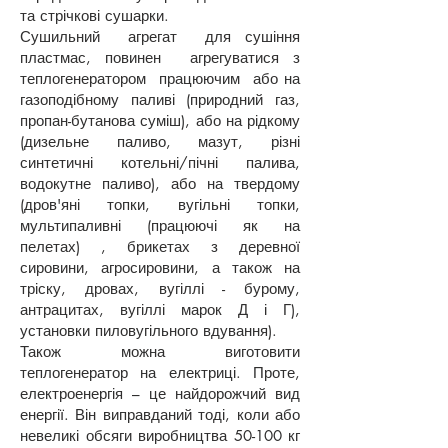
та стрічкові сушарки.
Сушильний агрегат для сушіння
пластмас, повинен агрегуватися з
теплогенератором працюючим або на
газоподібному паливі (природний газ,
пропан-бутанова суміш), або на рідкому
(дизельне паливо, мазут, різні
синтетичні котельні/пічні палива,
водокутне паливо), або на твердому
(дров'яні топки, вугільні топки,
мультипаливні (працюючі як на
пелетах) , брикетах з деревної
сировини, агросировини, а також на
тріску, дровах, вугіллі - бурому,
антрацитах, вугіллі марок Д і Г),
установки пиловугільного вдування).
Також можна виготовити
теплогенератор на електриці. Проте,
електроенергія – це найдорожчий вид
енергії. Він виправданий тоді, коли або
невеликі обсяги виробництва 50-100 кг