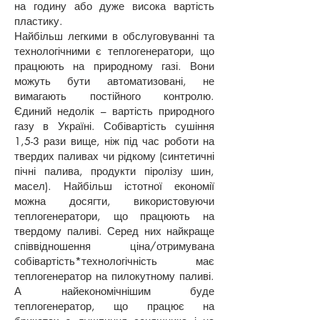
на годину або дуже висока вартість
пластику.
Найбільш легкими в обслуговуванні та
технологічними є теплогенератори, що
працюють на природному газі. Вони
можуть бути автоматизовані, не
вимагають постійного контролю.
Єдиний недолік – вартість природного
газу в Україні. Собівартість сушіння
1,5-3 рази вище, ніж під час роботи на
твердих паливах чи рідкому (синтетичні
пічні палива, продукти піролізу шин,
масел). Найбільш істотної економії
можна досягти, використовуючи
теплогенератори, що працюють на
твердому паливі. Серед них найкраще
співвідношення ціна/отримувана
собівартість*технологічність має
теплогенератор на пилокутному паливі.
А найекономічнішим буде
теплогенератор, що працює на