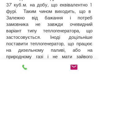
37 куб.м. на добу, що еквівалентно 1
фурі. Таким чином виходить, що в
Залежно від бажання і потреб
замовника не завжди очевидний
варіант типу теплогенератора, що
застосовується. Іноді доцільніше
поставити теплогенератор, що працює
на дизельному паливі, або на
природному газі і не мати зайвого
клопоту.
2.Також по повз теплогенератор для
роботи сушильного агрегату
необхідний димосос, який забезпечує
підсмоктування необхідного повітря
для горіння або нагріву, проходження
його через сушильний агрегат, циклон
та евакуацію випарованої з пластмаси
вологи. Для кожної продуктивності в
тоннах на годину, з урахуванням
вологості на вході та на виході з
сушильного агрегату, властивостей