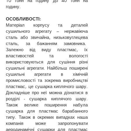
10 тонн на годину до 40 тонн на
годину.
ОСОБЛИВОСТІ:
Матеріал корпусу та деталей
сушильного агрегату – нержавіюча
сталь або звичайна, низьковуглецева
сталь, за бажанням замовника.
Залежно від виду пластмас, їх
властивостей та вологості
використовуються для сушіння різні
сушильні агрегати. Найбільш поширені
сушильні агрегати в хімічній
промисловості та зокрема виробництві
пластмас, це сушарка киплячого шару.
Докладніше про неї можна дізнатися в
розділі - сушарка киплячого шару.
Також велике поширення набула
сушарка для пластмас барабанного
типу. Також в окремих випадках наша
компанія може запропонувати
аеродинамічні сушарки для пластмас