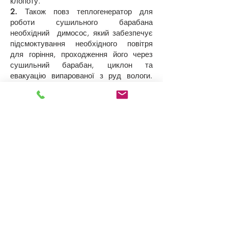
клопоту.
2.
Також повз теплогенератор для
роботи сушильного барабана
необхідний димосос, який забезпечує
підсмоктування необхідного повітря
для горіння, проходження його через
сушильний барабан, циклон та
евакуацію випарованої з руд вологи.
Для кожної продуктивності в тоннах на
годину, з урахуванням вологості на
вході та на виході з сушильного
барабана, реологічних властивостей
шлаку, пористості та ін., спеціально
розраховується, проектується та
виробляється димосос із необхідними
параметрами.
3.
Третім необхідним елементом для
правильного ведення процесу сушіння
шлаку є наявність пилеосаждающего
циклону. Сухий шлак - сильнопилящий
матеріал і тому вимагає системи
пилеочищення. Параметри циклону