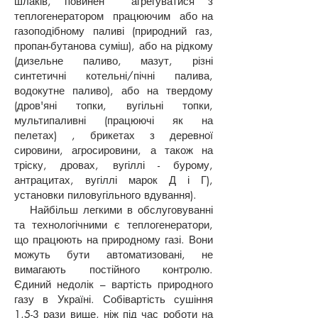
шлаків, повинен агрегуватися з
теплогенератором працюючим або на
газоподібному паливі (природний газ,
пропан-бутанова суміш), або на рідкому
(дизельне паливо, мазут, різні
синтетичні котельні/пічні палива,
водокутне паливо), або на твердому
(дров'яні топки, вугільні топки,
мультипаливні (працюючі як на
пелетах) , брикетах з деревної
сировини, агросировини, а також на
тріску, дровах, вугіллі - бурому,
антрацитах, вугіллі марок Д і Г),
установки пиловугільного вдування).
Найбільш легкими в обслуговуванні
та технологічними є теплогенератори,
що працюють на природному газі. Вони
можуть бути автоматизовані, не
вимагають постійного контролю.
Єдиний недолік – вартість природного
газу в Україні. Собівартість сушіння
1,5-3 рази вище, ніж під час роботи на