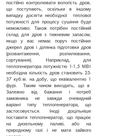
постійно контролювати вологість дров,
що поступають, оскільки в іншому
випадку досягти необхідної теплової
потужності для процесу сушіння буде
неможливо. Також потрібен постійний
склад для дров з тижневим запасом,
якщо у вас немає поруч постійних
джерел дров і ділянка підготовки дров
(розвантаження, розпилювання,
сортування). Наприклад, для
теплогенератора потужністю 1-1,5 МВт
необхідна кількість дров становить 25-
37 куб.м. на добу, що еквівалентно 1
фурі. Таким чином виходить, що в
Залежно від бажання і потреб
замовника не завжди очевидний
варіант типу теплогенератора, що
застосовується. Іноді доцільніше
поставити теплогенератор, що працює
на дизельному паливі, або на
природному газі і не мати зайвого