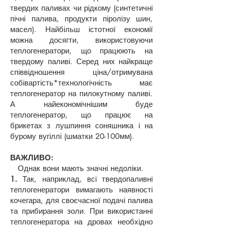
твердих паливах чи рідкому (синтетичні
пічні палива, продукти піролізу шин,
масел). Найбільш істотної економії
можна досягти, використовуючи
теплогенератори, що працюють на
твердому паливі. Серед них найкраще
співвідношення ціна/отримувана
собівартість*технологічність має
теплогенератор на пилокутному паливі.
А найекономічнішим буде
теплогенератор, що працює на
брикетах з лушпиння соняшника і на
бурому вугіллі (шматки 20-100мм).
ВАЖЛИВО:
Однак вони мають значні недоліки.
1.
Так, наприклад, всі твердопаливні
теплогенератори вимагають наявності
кочегара, для своєчасної подачі палива
та прибирання золи. При використанні
теплогенератора на дровах необхідно