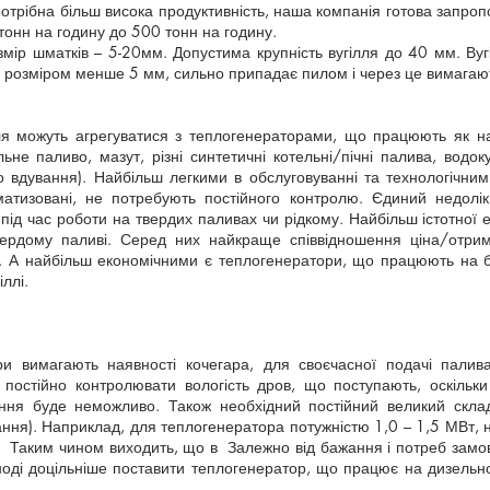
потрібна більш висока продуктивність, наша компанія готова запро
 тонн на годину до 500 тонн на годину.
ір шматків – 5-20мм. Допустима крупність вугілля до 40 мм. Вуг
я розміром менше 5 мм, сильно припадає пилом і через це вимагают
я можуть агрегуватися з теплогенераторами, що працюють як на
ьне паливо, мазут, різні синтетичні котельні/пічні палива, водок
ого вдування). Найбільш легкими в обслуговуванні та технологіч
атизовані, не потребують постійного контролю. Єдиний недолік 
 під час роботи на твердих паливах чи рідкому. Найбільш істотної
рдому паливі. Серед них найкраще співвідношення ціна/отримув
і. А найбільш економічними є теплогенератори, що працюють на 
ллі.
ри вимагають наявності кочегара, для своєчасної подачі палив
постійно контролювати вологість дров, що поступають, оскільк
іння буде неможливо. Також необхідний постійний великий склад
ня). Наприклад, для теплогенератора потужністю 1,0 – 1,5 МВт, не
і. Таким чином виходить, що в Залежно від бажання і потреб замо
ноді доцільніше поставити теплогенератор, що працює на дизельно