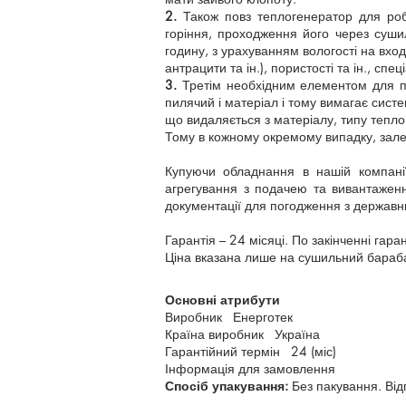
2.
Також повз теплогенератор для робо
горіння, проходження його через сушил
годину, з урахуванням вологості на вход
антрацити та ін.), пористості та ін., с
3.
Третім необхідним елементом для пр
пилячий і матеріал і тому вимагає сист
що видаляється з матеріалу, типу тепл
Тому в кожному окремому випадку, залеж
Купуючи обладнання в нашій компанії
агрегування з подачею та вивантажен
документації для погодження з державн
Гарантія – 24 місяці. По закінченні гара
Ціна вказана лише на сушильний барабан
Основні атрибути
Виробник Енерготек
Країна виробник Україна
Гарантійний термін 24 (міс)
Інформація для замовлення
Спосіб упакування:
Без пакування. Від