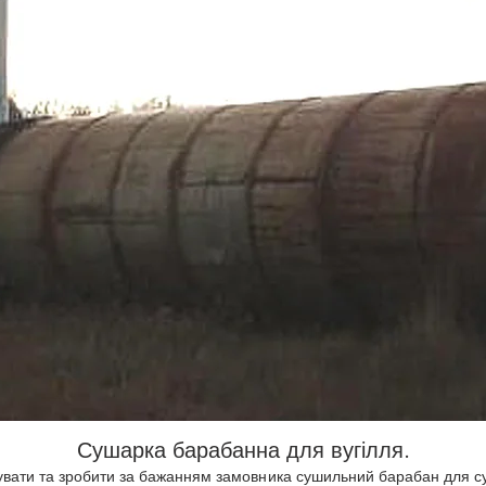
Сушарка барабанна для вугілля.
вати та зробити за бажанням замовника сушильний барабан для суш