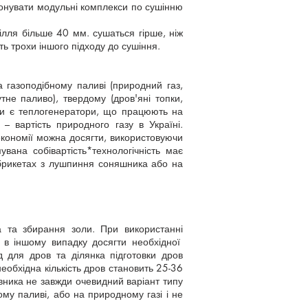
понувати модульні комплекси по сушінню
ілля більше 40 мм. сушаться гірше, ніж
ь трохи іншого підходу до сушіння.
 газоподібному паливі (природний газ,
утне паливо), твердому (дров'яні топки,
ними є теплогенератори, що працюють на
– вартість природного газу в Україні.
 економії можна досягти, використовуючи
ана собівартість*технологічність має
брикетах з лушпиння соняшника або на
а та збирання золи. При використанні
и в іншому випадку досягти необхідної
 для дров та ділянка підготовки дров
обхідна кількість дров становить 25-36
вника не завжди очевидний варіант типу
му паливі, або на природному газі і не