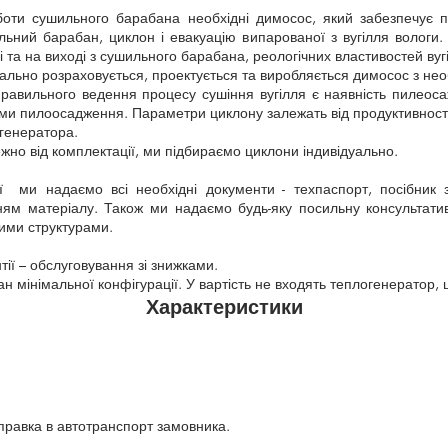
ти сушильного барабана необхідні димосос, який забезпечує пі
ьний барабан, циклон і евакуацію випарованої з вугілля вологи.
і та на виході з сушильного барабана, реологічних властивостей вугіл
пеціально розраховується, проектується та виробляється димосос з 
авильного ведення процесу сушіння вугілля є наявність пилеоса
еми пилоосадження. Параметри циклону залежать від продуктивності
огенератора.
но від комплектації, ми підбираємо циклони індивідуально.
 ми надаємо всі необхідні документи - техпаспорт, посібник з
ням матеріалу. Також ми надаємо будь-яку посильну консультат
ими структурами.
нтії – обслуговування зі знижками.
 мінімальної конфігурації. У вартість не входять теплогенератор, 
Характеристики
правка в автотранспорт замовника.