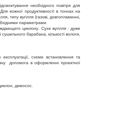
дсмоктування необхідного повітря для
 Для кожної продуктивності в тоннах на
ля, типу вугілля (газові, довгопламенні,
необхідними параметрами.
ждающего циклону. Сухе вугілля - дуже
 сушильного барабана, кількості вологи,
 експлуатації, схеми встановлення та
ивну допомога в оформленні проектної
циклон, димосос.