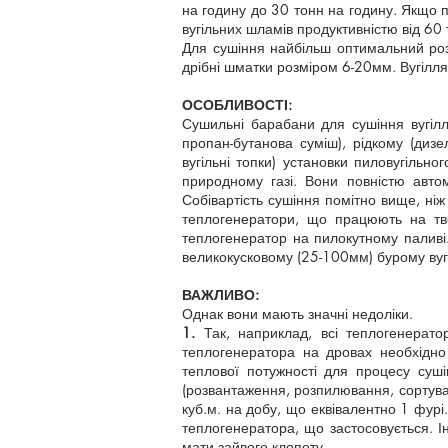
на годину до 30 тонн на годину. Якщо 
вугільних шламів продуктивністю від 60
Для сушіння найбільш оптимальний розм
дрібні шматки розміром 6-20мм. Вугілл
ОСОБЛИВОСТІ:
Сушильні барабани для сушіння вугілл
пропан-бутанова суміш), рідкому (дизел
вугільні топки) установки пиловугільн
природному газі. Вони повністю автом
Собівартість сушіння помітно вище, ніж
теплогенератори, що працюють на тве
теплогенератор на пилокутному палив
великокусковому (25-100мм) бурому вугі
ВАЖЛИВО:
Однак вони мають значні недоліки.
1.
Так, наприклад, всі теплогенерато
теплогенератора на дровах необхідно 
теплової потужності для процесу суш
(розвантаження, розпилювання, сортуван
куб.м. на добу, що еквівалентно 1 фур
теплогенератора, що застосовується. І
мати зайвого клопоту.