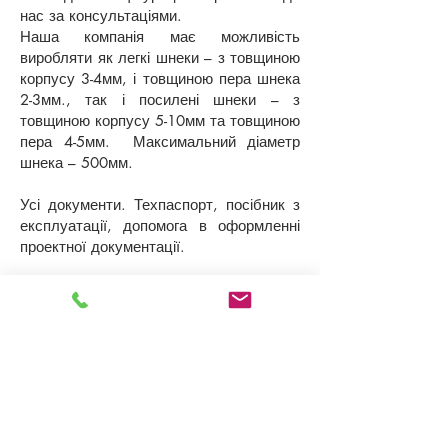
нас за консультаціями.
Наша компанія має можливість
виробляти як легкі шнеки – з товщиною
корпусу 3-4мм, і товщиною пера шнека
2-3мм., так і посилені шнеки – з
товщиною корпусу 5-10мм та товщиною
пера 4-5мм. Максимальний діаметр
шнека – 500мм.
Усі документи. Техпаспорт, посібник з
експлуатації, допомога в оформленні
проектної документації.
Гарантія – 12 місяців. По закінченні
гарантії – обслуговування зі знижками.
Характеристики
Основні атрибути
Виробник Енерготек
Країна виробник Україна
Тип вантажу, що переміщується
Сипучий