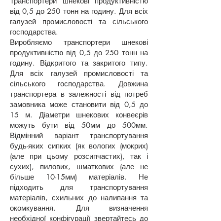
Транспортери шнекові продуктивністю
від 0,5 до 250 тонн на годину. Для всіх
галузей промисловості та сільського
господарства.
Виробляємо транспортери шнекові
продуктивністю від 0,5 до 250 тонн на
годину. Відкритого та закритого типу.
Для всіх галузей промисловості та
сільського господарства. Довжина
транспортера в залежності від потреб
замовника може становити від 0,5 до
15 м. Діаметри шнекових конвеєрів
можуть бути від 50мм до 500мм.
Відмінний варіант транспортування
будь-яких сипких (як вологих (мокрих)
(але при цьому розсипчастих), так і
сухих), пилових, шматкових (але не
більше 10-15мм) матеріалів. Не
підходить для транспортування
матеріалів, схильних до налипання та
окомкування. Для визначення
необхідної конфігурації звертайтесь до