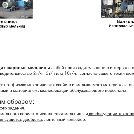
Валков
ельница
Изготовление
овых мельниц
дит шаровые мельницы
любой производительности в интервале о
одительностью 2т/ч., 6т/ч или 10т/ч., согласно вашего техническ
ит от физико-механических свойств измельчаемого материала, то
лами и материалом, квалификации обслуживающего персонала.
м образом:
ого задания;
имального варианта исполнения мельницы и
конфигурации техноло
ая сушилка
,
дробилка
, ленточный конвейер.